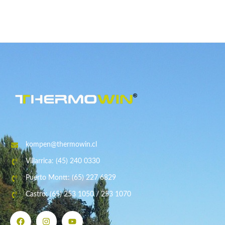
kompen@thermowin.cl
Villarrica: (45) 240 0330
Puerto Montt: (65) 227 6829
Castro: (65) 253 1050 / 253 1070