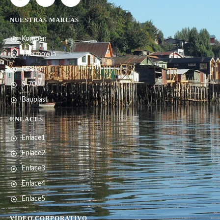
NUESTRAS MARCAS
Kompen
Thermowin
Míaline
S-70
Bauplast
ENLACES
Enlace1
Enlace2
Enlace3
Enlace4
Enlace5
VÍDEO CORPORATIVO