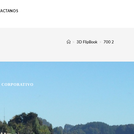
TACTANOS
>
3D FlipBook
>
700 2
O CORPORATIVO