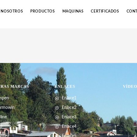
NOSOTROS
PRODUCTOS
MAQUINAS
CERTIFICADOS
CON
TRAS MARCAS
ENLACES
VÍDE
mpen
Enlace1
ermowin
Enlace2
line
Enlace3
0
Enlace4
plast
Enlace5