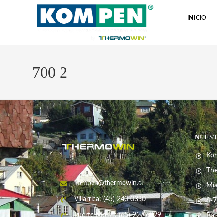
INICIO
700 2
NUES
Ko
Th
kompen@thermowin.cl
Mía
Villarrica: (45) 240 0330
S-7
Puerto Montt: (65) 227 6829
Bau