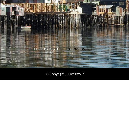
© COPYRIGHT –
THERMOWIN.CL
© Copyright –
OceanWP