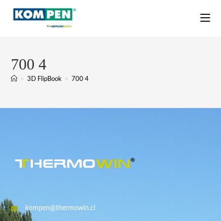
700 4
>
3D FlipBook
>
700 4
kompen@thermowin.cl