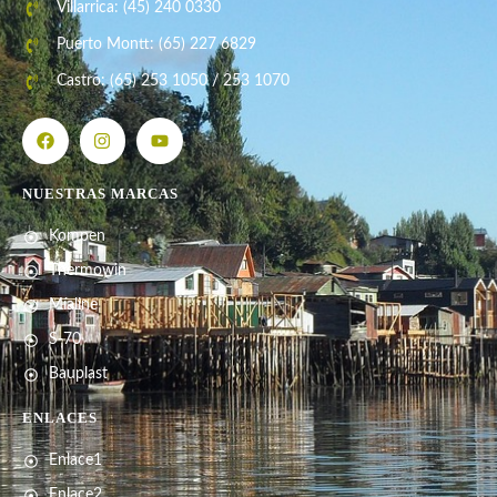
Villarrica: (45) 240 0330
Puerto Montt: (65) 227 6829
Castro: (65) 253 1050 / 253 1070
NUESTRAS MARCAS
Kompen
Thermowin
Míaline
S-70
Bauplast
ENLACES
Enlace1
Enlace2