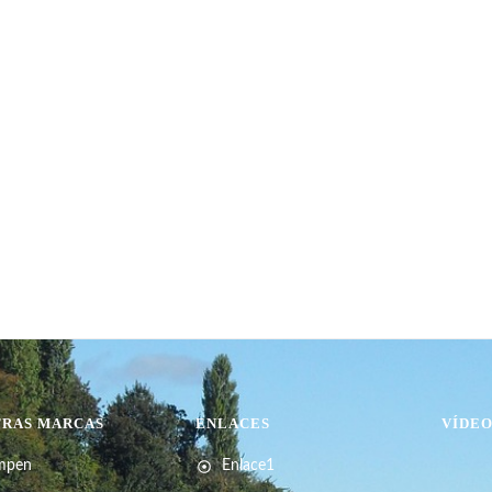
TRAS MARCAS
ENLACES
VÍDE
mpen
Enlace1