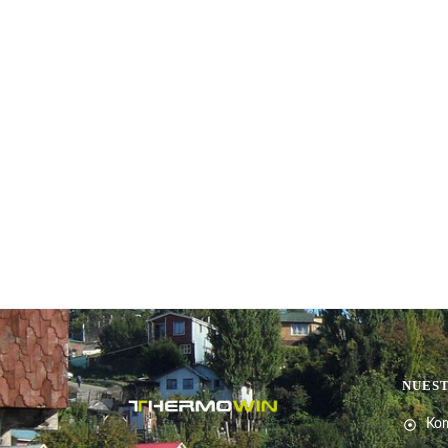
NUES
Ko