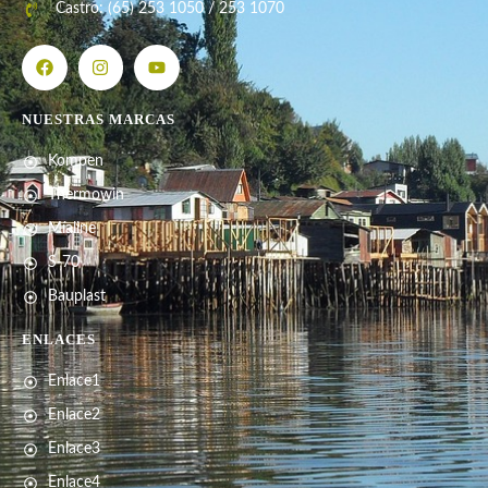
Castro: (65) 253 1050 / 253 1070
NUESTRAS MARCAS
Kompen
Thermowin
Míaline
S-70
Bauplast
ENLACES
Enlace1
Enlace2
Enlace3
Enlace4