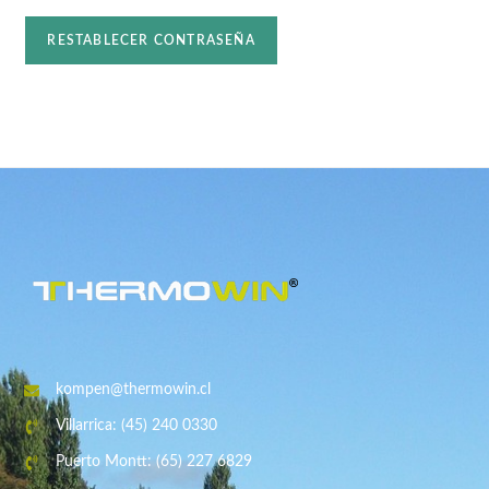
RESTABLECER CONTRASEÑA
kompen@thermowin.cl
Villarrica: (45) 240 0330
Puerto Montt: (65) 227 6829