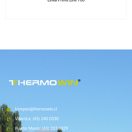
Línea Prime Line 700
kompen@thermowin.cl
Villarrica: (45) 240 0330
Puerto Montt: (65) 227 6829