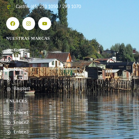
Castro: (65) 253 1050 / 253 1070
NUESTRAS MARCAS
Kompen
Thermowin
Míaline
S-70
Bauplast
ENLACES
Enlace1
Enlace2
Enlace3